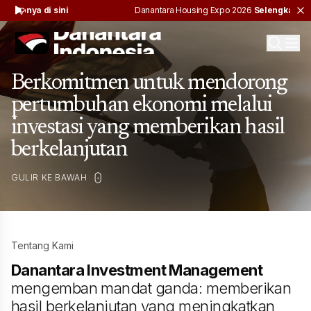
ya di sini
Danantara Housing Expo 2026
Selengkapnya di sin
Berkomitmen untuk mendorong
pertumbuhan ekonomi melalui
investasi yang memberikan hasil
berkelanjutan
GULIR KE BAWAH
Tentang Kami
Danantara Investment Management
mengemban mandat ganda: memberikan
hasil berkelanjutan yang meningkatkan