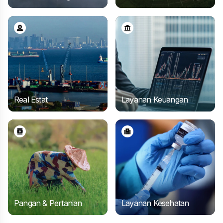
Platform
Nikel
Industri
Energi
Minyak
(Hilirisasi
Bauksit/Alumi
Terbarukan
Hulu
Nikel)
Pengembangan
Pabrik
Peleburan
Tembaga
Infrastruktur
Real Estat
Layanan Keuangan
Pusat Data
Kawasan
Real
Sekuritisasi
Ekonomi
Estat
Aset,
Pangan & Pertanian
Layanan Kesehatan
Asuransi