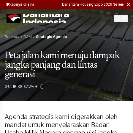
ngkapnya di sini
Danantara Housing Expo 2026
Selengkapnya 
Beranda
DAM
Strategic Agenda
Peta jalan kami menuju dampak
jangka panjang dan lintas
generasi
GULIR KE BAWAH
Agenda strategis kami digerakkan oleh
mandat untuk menyelaraskan Badan
Usaha Milik Negara dengan visi jangka